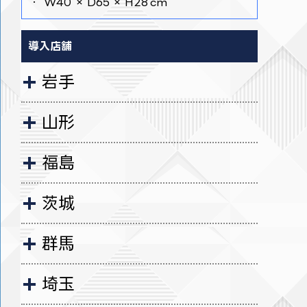
・ W40 × D65 × H28 cm
導入店舗
岩手
山形
福島
茨城
群馬
埼玉