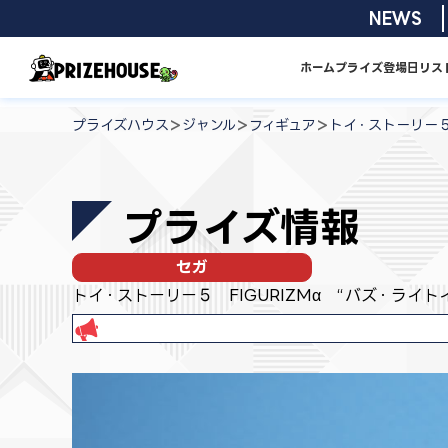
コ
2026/08/0
NEWS
ン
テ
ホーム
プライズ
登場日リス
ン
プ
ツ
ラ
>
>
>
プライズハウス
ジャンル
フィギュア
トイ・ストーリー５
へ
イ
ス
ズ
キ
ハ
プライズ情報
ッ
ウ
プ
ス
セガ
トイ・ストーリー５ FIGURIZMα “バズ・ライト