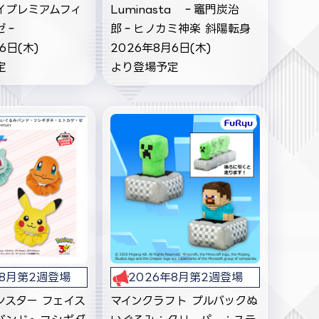
イプレミアムフィ
Luminasta ‐竈門炭治
ゼ‐
郎‐ヒノカミ神楽 斜陽転身
6日(木)
2026年8月6日(木)
定
より登場予定
年8月第2週登場
2026年8月第2週登場
ンスター フェイス
マインクラフト プルバックぬ