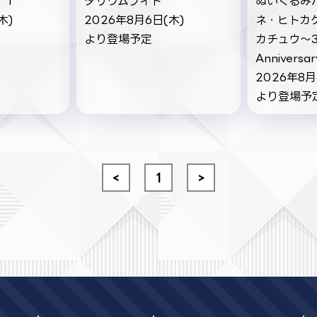
．1
タリウムライト
ぬいぐるみ
木)
2026年8月6日(木)
ネ・ヒトカ
より登場予定
カチュウ～3
Anniversar
2026年8月
より登場予
<
1
>