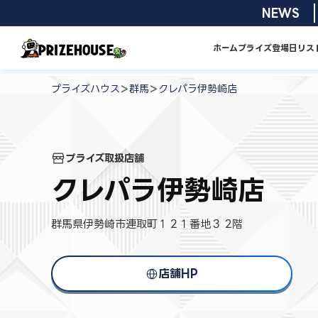
コ
2026/08/01 
NEWS
ン
テ
ホーム
プライズ
登場日リス
ン
プ
ツ
ラ
>
>
プライズハウス
群馬
クレパラ伊勢崎店
へ
イ
ス
ズ
キ
ハ
プライズ取扱店舗
ッ
ウ
プ
クレパラ伊勢崎店
ス
群馬県伊勢崎市連取町１２１番地３ 2階
店舗HP