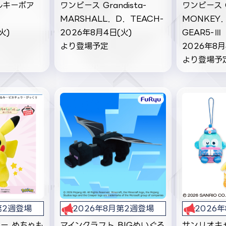
ルキーボア
ワンピース Grandista-
ワンピース Gr
MARSHALL．D．TEACH-
MONKEY．
火)
2026年8月4日(火)
GEAR5-Ⅲ
より登場予定
2026年8月
より登場予
第2週登場
2026年8月第2週登場
2026
ー めちゃも
マインクラフト BIGぬいぐる
サンリオキ