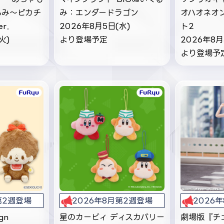
るみ～ピカチ
み：エンダードラゴン
オハオネオ
er．
2026年8月5日(水)
ト2
火)
より登場予定
2026年8月
より登場予
第2週登場
2026年8月第2週登場
2026
gn
星のカービィ ディスカバリー
劇場版『チ