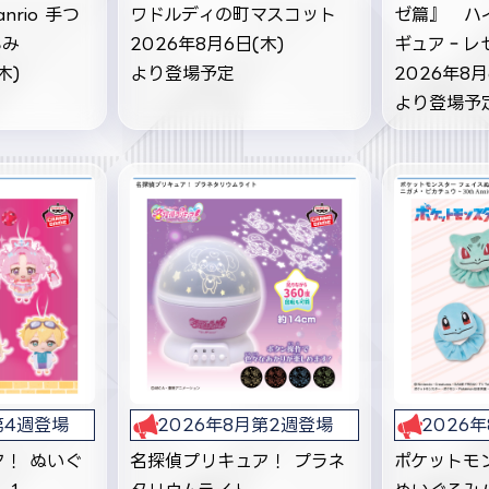
anrio 手つ
ワドルディの町マスコット
ゼ篇』 ハ
るみ
2026年8月6日(木)
ギュア‐レ
木)
より登場予定
2026年8月
より登場予
第4週登場
2026年8月第2週登場
2026
！ ぬいぐ
名探偵プリキュア！ プラネ
ポケットモ