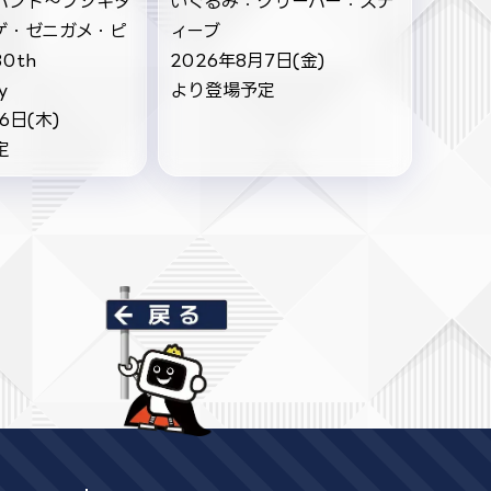
バンド～フシギダ
いぐるみ：クリーパー：ステ
ゲ・ゼニガメ・ピ
ィーブ
0th
2026年8月7日(金)
y
より登場予定
6日(木)
定