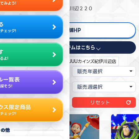
てみよう!
〒649-6312 和歌山県和歌山市川辺２２０
る
店舗HP
チェック!
取り扱いアイテムはこちら
す
るよ!
現在の絞り込み条件:
和歌山:AMUUUカインズ紀伊川辺店
ル一覧表
探そう!
リセット
ウス限定商品
チェック!
その他