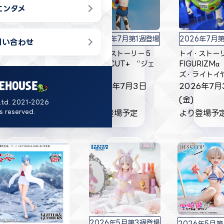
エンタメ
026年7月第1週登場
2026年7月第1週登場
2026年7月
問い合わせ
トイ・ストーリー５
トイ・ストーリー５
トイ・スト
CT/CUT+ “ウッ
ACT/CUT+ “ジェ
FIGURIZMα
ィ”
シー”
ズ・ライトイヤ
026年7月3日
2026年7月3日
2026年7月
金)
(金)
(金)
Ltd. 2021-2026
ts reserved.
より登場予定
より登場予定
より登場予
2026年5月第3週登場
2026年5月