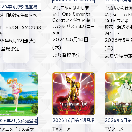
026年5月第3週登場
お兄ちゃんはおしま
宇崎ちゃんは
い！ One-Seventh
い！ω Desk
メ『地獄先生ぬ～べ
Caratフィギュア 緒山
Cute フィギ
まひろ パステルバニー
崎花～浜辺で
ITTER&GLAMOURS
Ver．
ver．～
め
2026年5月14日
2026年5月
26年5月12日(火)
(木)
(金)
り登場予定
より登場予定
より登場予
2026年6月第4週登場
2026年6月
026年2月第4週登場
TVアニメ
TVアニメ
Vアニメ「その着せ