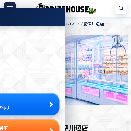
コ
ン
メニュー
プ
テ
>
>
プライズハウス
和歌山
AMUUUカインズ紀伊川辺店
ラ
ン
イ
ツ
ズ
へ
ハ
ス
ウ
キ
ス
ッ
プ
ります
プライズ取扱店舗
AMUUUカインズ紀伊川辺店
探す