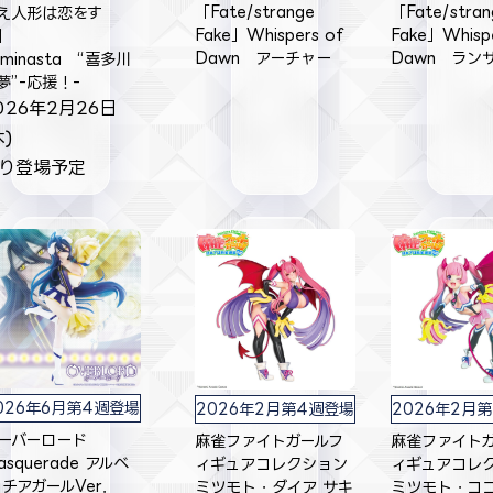
「Fate/strange
「Fate/stran
え人形は恋をす
Fake」Whispers of
Fake」Whispe
る」
Dawn アーチャー
Dawn ラン
uminasta “喜多川
夢”-応援！-
026年2月26日
木)
り登場予定
026年6月第4週登場
2026年2月第4週登場
2026年2月
ーバーロード
麻雀ファイトガールフ
麻雀ファイト
asquerade アルベ
ィギュアコレクション
ィギュアコレ
 チアガールVer．
ミツモト・ダイア サキ
ミツモト・ココ