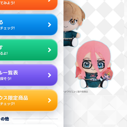
てみよう!
る
チェック!
す
るよ!
ル一覧表
探そう!
ウス限定商品
チェック!
その他