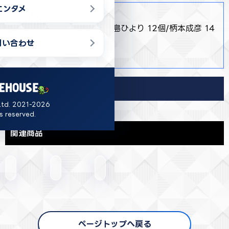
エンタメ
商品詳細
・ 全3種 羽住蓮理 14個/灰島ひより 12個/柄本成彦 14
個
問い合わせ
・ H200×W190×D120
導入店舗
Ltd. 2021-2026
ts reserved.
関連商品
ページトップへ戻る