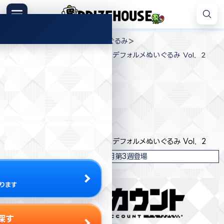
コ
ン
メニュー
プ
テ
>
>
>
プライズハウス
ジャンル
ぬいぐるみ
ラ
ン
TVアニメ「デッドアカウント」 デフォルメぬいぐるみ Vol．2
イ
ツ
ズ
へ
ハ
ス
ウ
キ
プライズ情報
ス
ッ
プ
コナミ
TVアニメ「デッドアカウント」 デフォルメぬいぐるみ Vol．2
2026年7月第3週登場
ります
探す