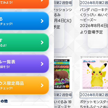
てみよう!
026年8月第2週登場
2026年8月第2週登場
2026年8月第2
ろたん×マイメロデ
クロミ ファッションシ
パンダ ハローキテ
 いちごBIGぬいぐる
ョーぬいぐるみ
くりっぴぃ ぬいぐ
る
～ビーズ～
2026年8月4日(火)
チェック!
026年8月4日(火)
2026年8月4日
より登場予定
り登場予定
より登場予定
す
るよ!
ル一覧表
探そう!
ウス限定商品
チェック!
026年8月第2週登場
2026年8月第2週登場
2026年8月第2
その他
育番組 ひっかけぬい
わくでかぬいぐるみ 珍
ポケットモンスター
るみ
獣捕獲シリーズ～ミヤ
ちゃもふぐっとぬ