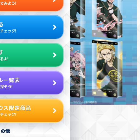
てみよう!
る
チェック!
す
るよ!
ル一覧表
探そう!
ウス限定商品
チェック!
その他