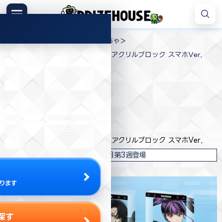
コ
ン
メニュー
プ
テ
>
>
>
プライズハウス
ジャンル
おもちゃ
ラ
ン
TVアニメ「デッドアカウント」 アクリルブロック スマホVer．
イ
ツ
ズ
へ
ハ
ス
ウ
キ
プライズ情報
ス
ッ
プ
コナミ
TVアニメ「デッドアカウント」 アクリルブロック スマホVer．
2026年7月第3週登場
ります
探す