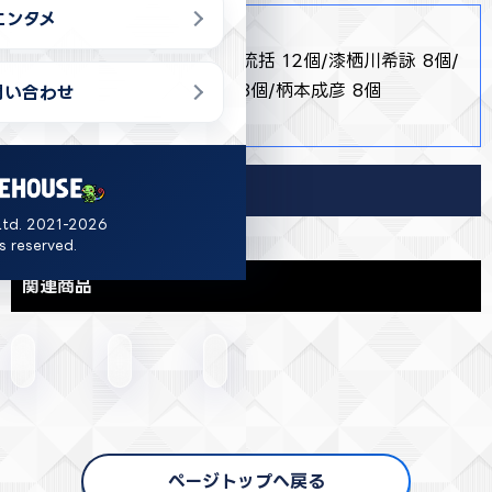
エンタメ
商品詳細
・ 全6種 縁城蒼吏 12個/霞流括 12個/漆栖川希詠 8個/
羽住蓮理 12個/灰島ひより 8個/柄本成彦 8個
問い合わせ
・ H150×W70×D10
導入店舗
Ltd. 2021-2026
ts reserved.
関連商品
ページトップへ戻る