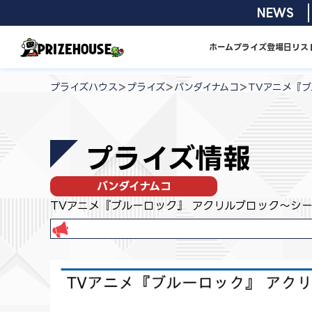
コ
2026/08/01 
NEWS
ン
テ
ホーム
プライズ
登場日リス
ン
プ
ツ
ラ
>
>
>
プライズハウス
プライズ
バンダイナムコ
TVアニメ『
へ
イ
ス
ズ
キ
ハ
プライズ情報
ッ
ウ
プ
ス
バンダイナムコ
TVアニメ『ブルーロック』 アクリルブロック～シ