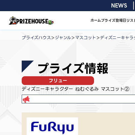
コ
2026/08/0
NEWS
ン
テ
ホーム
プライズ
登場日リス
ン
プ
ツ
ラ
>
>
>
プライズハウス
ジャンル
マスコット
ディズニーキャラ
へ
イ
ス
ズ
キ
ハ
プライズ情報
ッ
ウ
プ
ス
フリュー
ディズニーキャラクター ねむぐるみ マスコット②