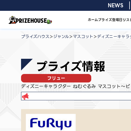
コ
2026/08/0
NEWS
ン
テ
ホーム
プライズ
登場日リス
ン
プ
ツ
ラ
>
>
>
プライズハウス
ジャンル
マスコット
ディズニーキャラ
へ
イ
ス
ズ
キ
ハ
プライズ情報
ッ
ウ
プ
ス
フリュー
ディズニーキャラクター ねむぐるみ マスコット～