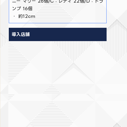
ニー マリー 26個/C：レディ 22個/D：トラ
ンプ 16個
・ 約12cm
導入店舗