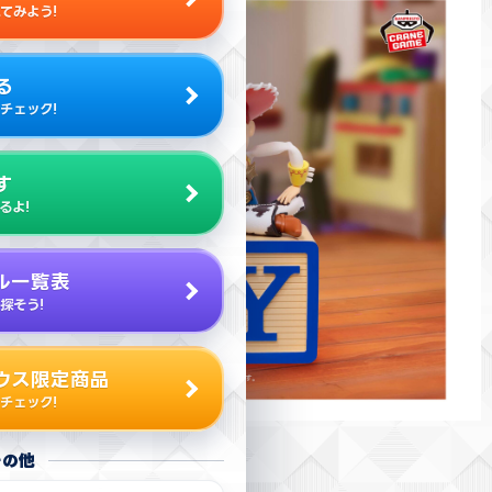
てみよう!
る
チェック!
す
るよ!
ル一覧表
探そう!
ウス限定商品
チェック!
その他