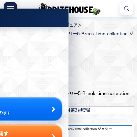
コ
ン
メニュー
プ
テ
>
>
>
プライズハウス
ジャンル
フィギュア
ラ
ン
PIXAR Characters トイ・ストーリー5 Break time collection ジ
イ
ツ
ェシー
ズ
へ
ハ
ス
ウ
キ
ス
プライズ情報
ッ
プ
バンダイナムコ
PIXAR Characters トイ・ストーリー5 Break time collection
ジェシー
2026年7月第3週登場
ります
探す