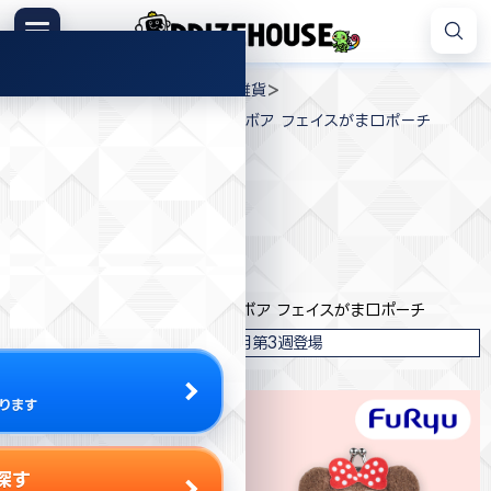
コ
ン
メニュー
プ
テ
>
>
>
プライズハウス
ジャンル
生活雑貨
ラ
ン
ディズニーキャラクター ミルキーボア フェイスがま口ポーチ
イ
ツ
ズ
へ
ハ
ス
ウ
キ
プライズ情報
ス
ッ
プ
フリュー
ディズニーキャラクター ミルキーボア フェイスがま口ポーチ
2026年7月第3週登場
ります
探す