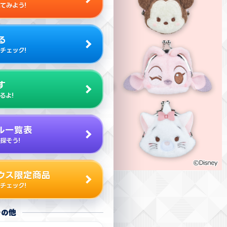
てみよう!
る
チェック!
す
るよ!
ル一覧表
探そう!
ウス限定商品
チェック!
その他