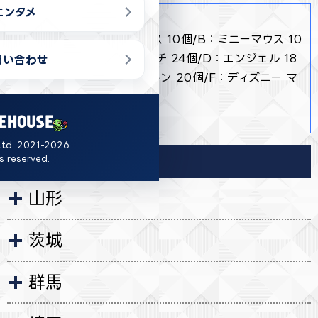
エンタメ
商品詳細
・ 全6種 A：ミッキーマウス 10個/B：ミニーマウス 10
個/C：ディズニー スティッチ 24個/D：エンジェル 18
問い合わせ
個/E：ジャック・スケリントン 20個/F：ディズニー マ
リー 18個
・ 約7cm
Ltd. 2021-2026
ts reserved.
導入店舗
山形
茨城
群馬