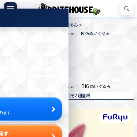
コ
ン
メニュー
プ
テ
>
>
>
プライズハウス
ジャンル
ぬいぐるみ
ラ
ン
ディズニー スティッチ Splash Color！ BIGぬいぐるみ
イ
ツ
ズ
へ
ハ
ス
ウ
キ
プライズ情報
ス
ッ
プ
フリュー
ディズニー スティッチ Splash Color！ BIGぬいぐるみ
2026年7月第2週登場
ります
探す