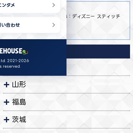
エンタメ
商品詳細
・ 全2種 A：リロイ 16個/B：ディズニー スティッチ
24個
問い合わせ
・ 約28cm
導入店舗
Ltd. 2021-2026
岩手
ts reserved.
山形
福島
茨城