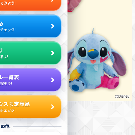
てみよう!
る
チェック!
す
るよ!
ル一覧表
探そう!
ウス限定商品
チェック!
その他