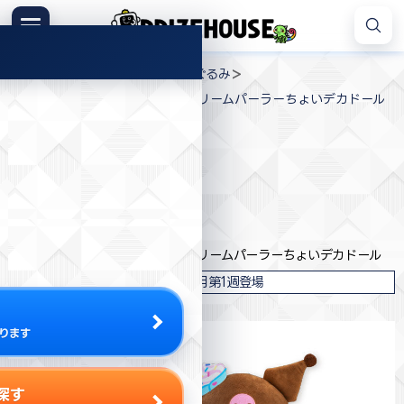
コ
ン
メニュー
プ
テ
>
>
>
プライズハウス
ジャンル
ぬいぐるみ
ラ
ン
サンリオキャラクターズ アイスクリームパーラーちょいデカドール
イ
ツ
ズ
へ
ハ
ス
ウ
キ
プライズ情報
ス
ッ
プ
エイコー
サンリオキャラクターズ アイスクリームパーラーちょいデカドール
2026年6月第1週登場
ります
探す