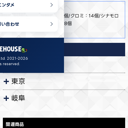
エンタメ
商品詳細
・ 全4種 ハローキティ：10個/クロミ：14個/シナモロ
ール：8個/タキシードサム：8個
問い合わせ
・ 約H20cm
導入店舗
Ltd. 2021-2026
茨城
ts reserved.
東京
岐阜
関連商品