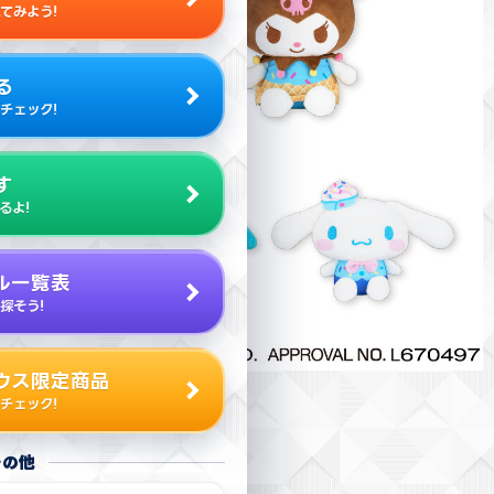
てみよう!
る
チェック!
す
るよ!
ル一覧表
探そう!
ウス限定商品
チェック!
その他