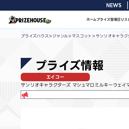
コ
2026/08/0
NEWS
ン
テ
ホーム
プライズ
登場日リス
ン
プ
ツ
ラ
>
>
>
プライズハウス
ジャンル
マスコット
サンリオキャラク
へ
イ
ス
ズ
キ
ハ
プライズ情報
ッ
ウ
プ
ス
エイコー
サンリオキャラクターズ マシュマロミルキーウェイ