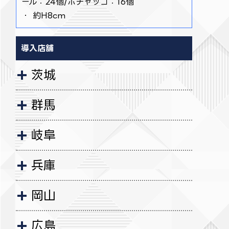
ール：24個/ポチャッコ：16個
・ 約H8cm
導入店舗
茨城
群馬
岐阜
兵庫
岡山
広島