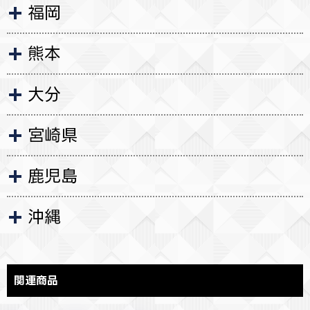
福岡
熊本
大分
宮崎県
鹿児島
沖縄
関連商品