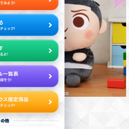
てみよう!
る
チェック!
す
るよ!
ル一覧表
探そう!
ウス限定商品
チェック!
その他