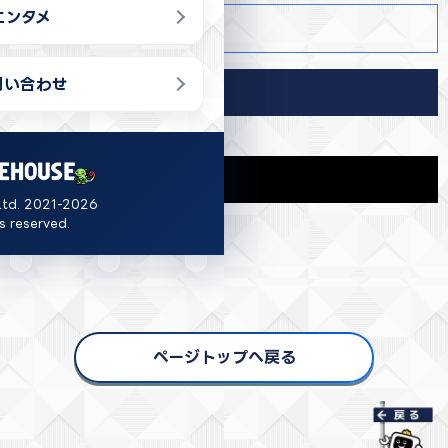
エンタメ
商品詳細
問い合わせ
導入店舗
関連商品
Ltd. 2021-2026
ts reserved.
ページトップへ戻る