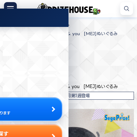
コ
ン
メニュー
プ
テ
>
>
>
プライズハウス
プライズ
セガ
ラ
ン
ミニオンズ フィーバー グルー & you [MEJ]ぬいぐるみ
イ
ツ
ズ
へ
ハ
ス
ウ
キ
プライズ情報
ス
ッ
プ
セガ
ミニオンズ フィーバー グルー & you [MEJ]ぬいぐるみ
2022年8月第1週登場
ります
探す