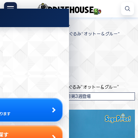
コ
ン
メニュー
プ
テ
>
>
>
プライズハウス
プライズ
セガ
ラ
ン
ミニオンズ フィーバー [SP]ぬいぐるみ“オットー＆グルー”
イ
ツ
ズ
へ
ハ
ス
ウ
キ
プライズ情報
ス
ッ
プ
セガ
ミニオンズ フィーバー [SP]ぬいぐるみ“オットー＆グルー”
2022年7月第3週登場
ります
探す