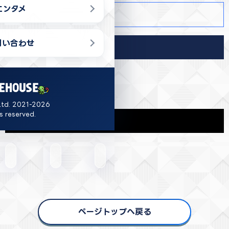
エンタメ
商品詳細
問い合わせ
導入店舗
沖縄
Ltd. 2021-2026
ts reserved.
関連商品
ページトップへ戻る