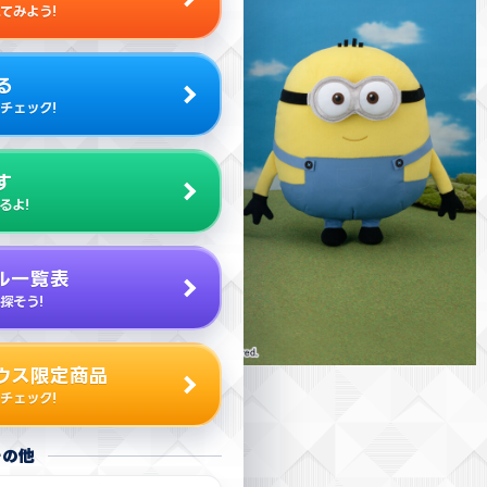
てみよう!
る
チェック!
す
るよ!
ル一覧表
探そう!
ウス限定商品
チェック!
その他