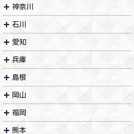
神奈川
石川
愛知
兵庫
島根
岡山
福岡
熊本