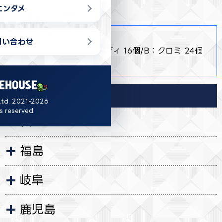
エンタメ
商品詳細
問い合わせ
・ 【全２種】A：マイメロディ 16個/B：クロミ 24個
・ 約36cm
導入店舗
Ltd. 2021-2026
ts reserved.
秋田
福島
岐阜
鹿児島