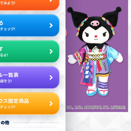
てみよう!
る
チェック!
す
るよ!
ル一覧表
探そう!
ウス限定商品
チェック!
その他