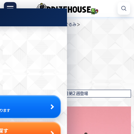
コ
ン
メニュー
プ
テ
>
>
>
プライズハウス
ジャンル
ぬいぐるみ
ラ
ン
クロミ ケープドレスぬいぐるみ
イ
ツ
ズ
へ
ハ
ス
ウ
キ
プライズ情報
ス
ッ
プ
フリュー
クロミ ケープドレスぬいぐるみ
2025年7月第2週登場
ります
探す