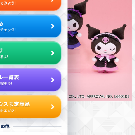
てみよう!
る
チェック!
す
るよ!
ル一覧表
探そう!
ウス限定商品
チェック!
その他