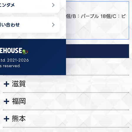
エンタメ
商品詳細
・ 【全３種】A：レッド 18個/B：パープル 18個/C：ピ
ンク 16個
問い合わせ
・ 約19cm
導入店舗
Ltd. 2021-2026
秋田
ts reserved.
滋賀
福岡
熊本