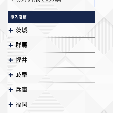
・ W20 × D15 × H29 cm
導入店舗
茨城
群馬
福井
岐阜
兵庫
福岡