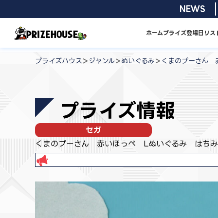
コ
2026/08/01 
NEWS
ン
テ
ホーム
プライズ
登場日リス
ン
プ
ツ
ラ
>
>
>
プライズハウス
ジャンル
ぬいぐるみ
くまのプーさん 
へ
イ
ス
ズ
キ
ハ
プライズ情報
ッ
ウ
プ
ス
セガ
くまのプーさん 赤いほっぺ Lぬいぐるみ はちみ