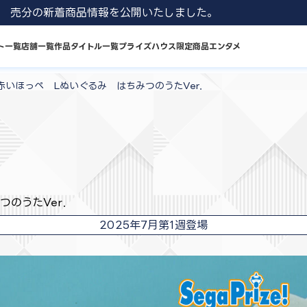
8月発売分の新着商品情報を公開いたしました。
ト一覧
店舗一覧
作品タイトル一覧
プライズハウス限定商品
エンタメ
赤いほっぺ Lぬいぐるみ はちみつのうたVer．
つのうたVer．
2025年7月第1週登場