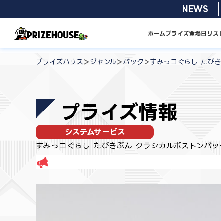
コ
2026/08/0
NEWS
ン
テ
ホーム
プライズ
登場日リス
ン
プ
ツ
ラ
>
>
>
プライズハウス
ジャンル
バック
すみっコぐらし たび
へ
イ
ス
ズ
キ
ハ
プライズ情報
ッ
ウ
プ
ス
システムサービス
すみっコぐらし たびきぶん クラシカルボストンバッ