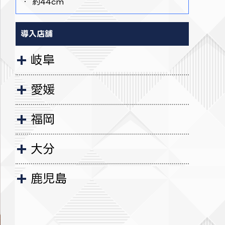
・ 約44cm
導入店舗
岐阜
愛媛
福岡
大分
鹿児島