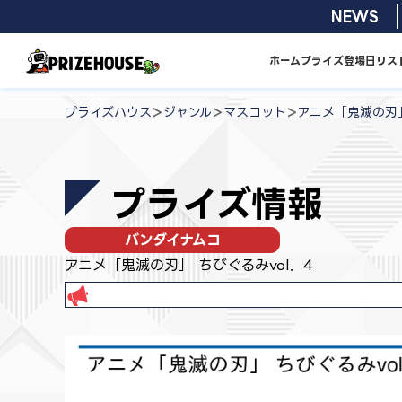
コ
2026/08/01
NEWS
ン
テ
ホーム
プライズ
登場日リス
ン
プ
ツ
ラ
>
>
>
プライズハウス
ジャンル
マスコット
アニメ「鬼滅の刃」
へ
イ
ス
ズ
キ
ハ
プライズ情報
ッ
ウ
プ
ス
バンダイナムコ
アニメ「鬼滅の刃」 ちびぐるみvol．4