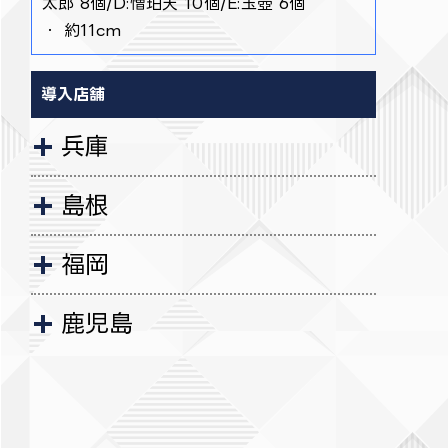
太郎 8個/D:憎珀天 10個/E:玉壺 6個
・ 約11cm
導入店舗
兵庫
島根
福岡
鹿児島