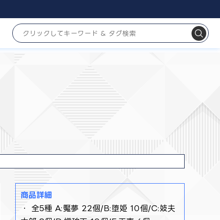
商品詳細
・ 全5種 A:魘夢 22個/B:堕姫 10個/C:妓夫