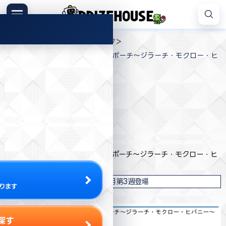
コ
ン
メニュー
プ
テ
>
>
>
プライズハウス
ジャンル
バック
ラ
ン
ポケピース 大きい顔型ぬいぐるみポーチ～ジラーチ・モクロー・ヒ
イ
ツ
バニー～
ズ
へ
ハ
ス
ウ
キ
ス
プライズ情報
ッ
プ
バンダイナムコ
ポケピース 大きい顔型ぬいぐるみポーチ～ジラーチ・モクロー・ヒ
バニー～
2025年6月第3週登場
ります
探す