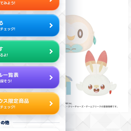
てみよう!
る
チェック!
す
るよ!
ル一覧表
探そう!
ウス限定商品
チェック!
その他