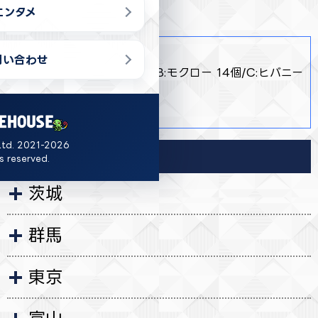
エンタメ
商品詳細
問い合わせ
・ 全3種 A:ジラーチ 16個/B:モクロー 14個/C:ヒバニー
10個
・ 約17cm～約27cm
Ltd. 2021-2026
導入店舗
ts reserved.
茨城
群馬
東京