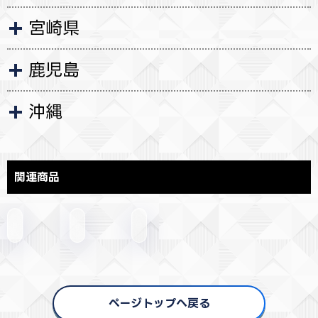
宮崎県
鹿児島
沖縄
関連商品
ページトップへ戻る