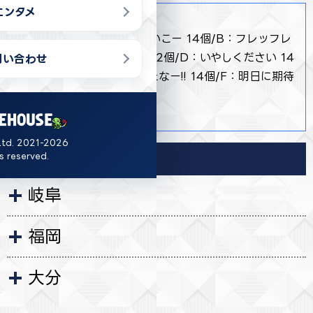
エンタメ
商品詳細
・ 【全６種】A：のんびりいこー 14個/B：フレッフレ
ッ 14個/C：がんばったね 12個/D：いやしください 14
問い合わせ
個/E：あーすごいがんばったなー!! 14個/F：明日に期待
12個
・ 約9cm
Ltd. 2021-2026
ts reserved.
導入店舗
岐阜
福岡
大分