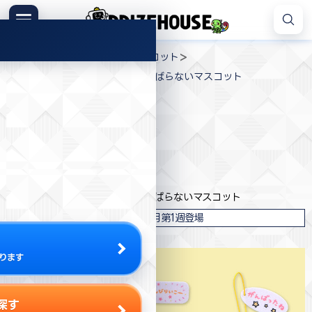
コ
ン
メニュー
プ
テ
>
>
>
プライズハウス
ジャンル
マスコット
ラ
ン
はぴだんぶい もうちょっと！がんばらないマスコット
イ
ツ
ズ
へ
ハ
ス
ウ
キ
プライズ情報
ス
ッ
プ
フリュー
はぴだんぶい もうちょっと！がんばらないマスコット
2025年6月第1週登場
ります
探す