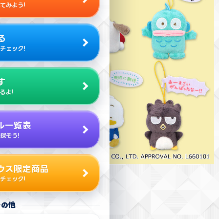
てみよう!
る
チェック!
す
るよ!
ル一覧表
探そう!
ウス限定商品
チェック!
その他