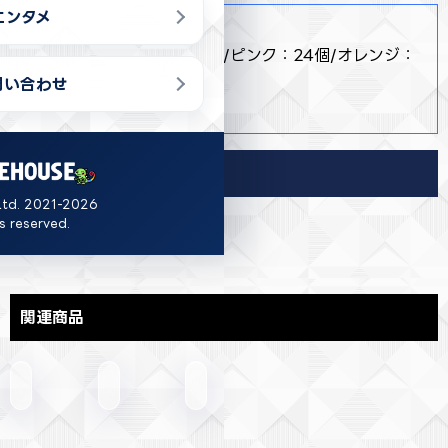
エンタメ
商品詳細
・ 【全４種】ブルー：24個/ピンク：24個/オレンジ：
20個/パープル：20個
問い合わせ
・ 約10cm
導入店舗
Ltd. 2021-2026
福岡
ts reserved.
関連商品