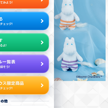
てみよう!
る
チェック!
す
るよ!
ル一覧表
探そう!
ウス限定商品
チェック!
その他