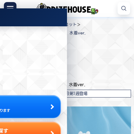
コ
ン
メニュー
プ
テ
>
>
>
プライズハウス
ジャンル
マスコット
ラ
ン
ムーミン ぬいぐるみマスコット 水着ver．
イ
ツ
ズ
へ
ハ
ス
ウ
キ
プライズ情報
ス
ッ
プ
タイトー
ムーミン ぬいぐるみマスコット 水着ver．
2025年6月第1週登場
ります
探す