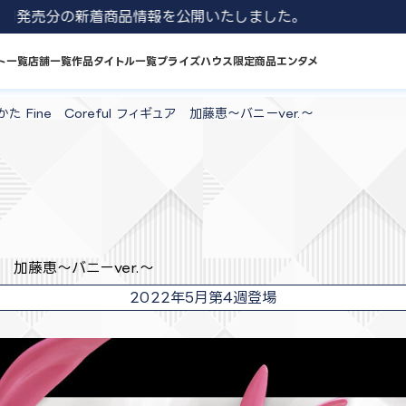
1 8月発売分の新着商品情報を公開いたしました。
ト一覧
店舗一覧
作品タイトル一覧
プライズハウス限定商品
エンタメ
 Fine Coreful フィギュア 加藤恵～バニーver.～
ア 加藤恵～バニーver.～
2022年5月第4週登場