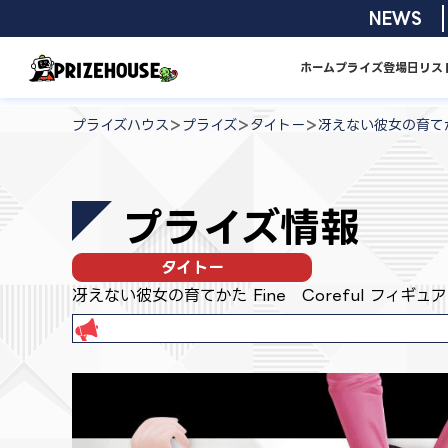
コ
2026/08/0
NEWS
ン
テ
ホーム
プライズ
登場日リス
ン
プ
ツ
ラ
>
>
>
プライズハウス
プライズ
タイトー
冴えない彼女の育てかた
へ
イ
ス
ズ
キ
ハ
プライズ情報
ッ
ウ
プ
ス
タイトー
冴えない彼女の育てかた Fine Coreful フィギュ