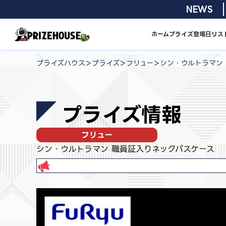
コ
2026/08/0
NEWS
ン
テ
ホーム
プライズ
登場日リス
ン
プ
ツ
ラ
>
>
>
プライズハウス
プライズ
フリュー
シン・ウルトラマン
へ
イ
ス
ズ
キ
ハ
プライズ情報
ッ
ウ
プ
ス
フリュー
シン・ウルトラマン 職員証入りネックパスケース