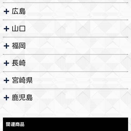
広島
山口
福岡
長崎
宮崎県
鹿児島
関連商品