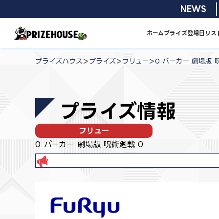
コ
2026/08/0
NEWS
ン
テ
ホーム
プライズ
登場日リス
ン
プ
ツ
ラ
>
>
>
プライズハウス
プライズ
フリュー
0 パーカー 劇場版 
へ
イ
ス
ズ
キ
ハ
プライズ情報
ッ
ウ
プ
ス
フリュー
0 パーカー 劇場版 呪術廻戦 0