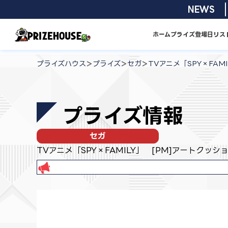
コ
2026/08/0
NEWS
ン
テ
ホーム
プライズ
登場日リス
ン
プ
ツ
ラ
>
>
>
プライズハウス
プライズ
セガ
TVアニメ「SPY×FAMI
へ
イ
ス
ズ
キ
ハ
プライズ情報
ッ
ウ
プ
ス
セガ
TVアニメ「SPY×FAMILY」 [PM]アートクッション