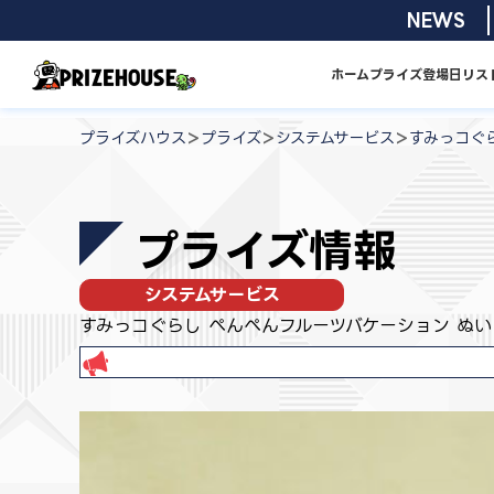
コ
2026/08/0
NEWS
ン
テ
ホーム
プライズ
登場日リス
ン
プ
ツ
ラ
>
>
>
プライズハウス
プライズ
システムサービス
すみっコぐ
へ
イ
ス
ズ
キ
ハ
プライズ情報
ッ
ウ
プ
ス
システムサービス
すみっコぐらし ぺんぺんフルーツバケーション ぬい