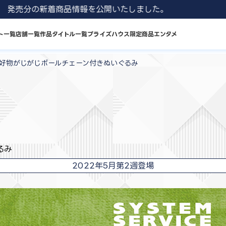
 8月発売分の新着商品情報を公開いたしました。
ト一覧
店舗一覧
作品タイトル一覧
プライズハウス限定商品
エンタメ
 好物がじがじボールチェーン付きぬいぐるみ
るみ
2022年5月第2週登場