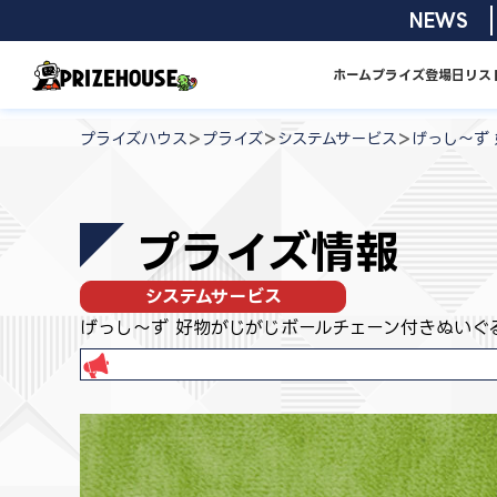
コ
2026/08/01
NEWS
ン
テ
ホーム
プライズ
登場日リス
ン
プ
ツ
ラ
>
>
>
プライズハウス
プライズ
システムサービス
げっし～ず
へ
イ
ス
ズ
キ
ハ
プライズ情報
ッ
ウ
プ
ス
システムサービス
げっし～ず 好物がじがじボールチェーン付きぬいぐ