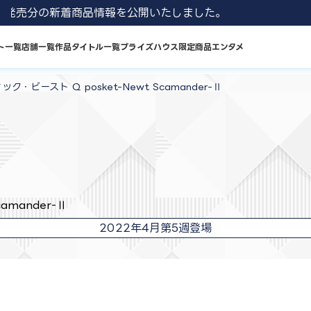
 8月発売分の新着商品情報を公開いたしました。
ト一覧
店舗一覧
作品タイトル一覧
プライズハウス限定商品
エンタメ
ク・ビースト Q posket-Newt Scamander-Ⅱ
amander-Ⅱ
2022年4月第5週登場