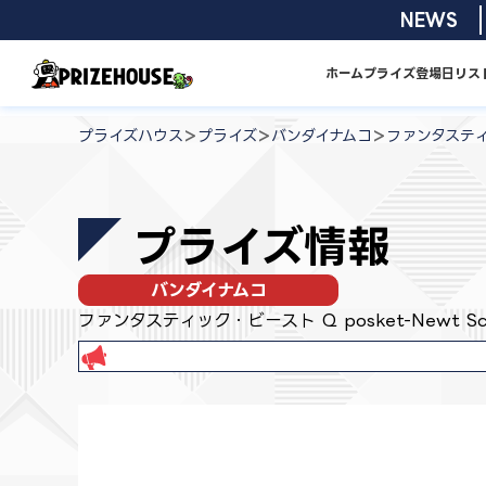
コ
2026/08/01
NEWS
ン
テ
ホーム
プライズ
登場日リス
ン
プ
ツ
ラ
>
>
>
プライズハウス
プライズ
バンダイナムコ
ファンタスティッ
へ
イ
ス
ズ
キ
ハ
プライズ情報
ッ
ウ
プ
ス
バンダイナムコ
ファンタスティック・ビースト Q posket-Newt Sc