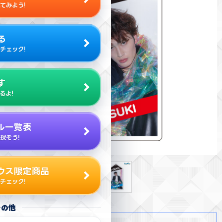
てみよう!
る
チェック!
す
るよ!
ル一覧表
探そう!
ウス限定商品
チェック!
その他