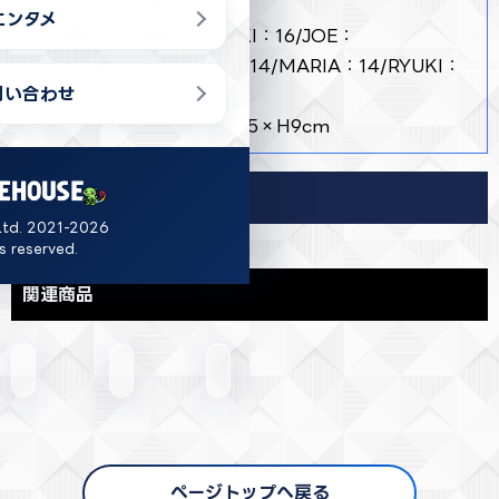
商品詳細
エンタメ
・ 【アソート入数】ATSUKI：16/JOE：
14/KAKERU：14/MAIKI：14/MARIA：14/RYUKI：
問い合わせ
14/YURARI：14
・ 【サイズ(約)】W5×D0.5×H9cm
導入店舗
Ltd. 2021-2026
ts reserved.
関連商品
ページトップへ戻る