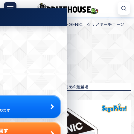
コ
ン
メニュー
プ
テ
>
>
>
プライズハウス
プライズ
セガ
GENIC クリアキーチェーン
ラ
ン
イ
ツ
ズ
へ
ハ
ス
プライズ情報
ウ
キ
ス
ッ
セガ
プ
GENIC クリアキーチェーン
2024年7月第4週登場
ります
探す