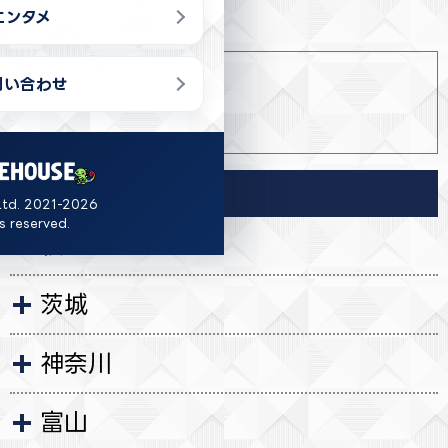
エンタメ
商品詳細
問い合わせ
・ 1種
・ 【サイズ】H約45cm
導入店舗
Ltd. 2021-2026
ts reserved.
秋田
茨城
神奈川
富山