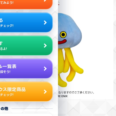
てみよう!
る
チェック!
す
るよ!
ル一覧表
探そう!
ウス限定商品
チェック!
その他