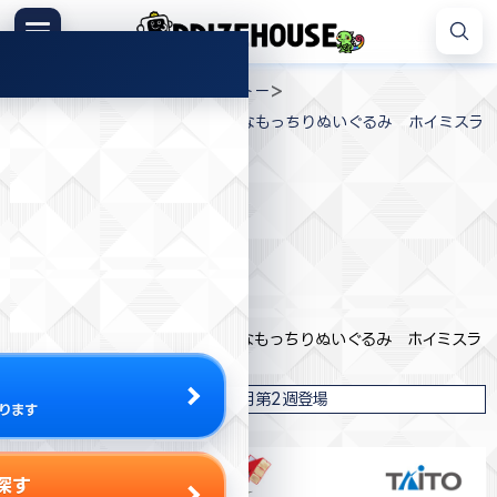
コ
ン
メニュー
プ
テ
>
>
>
プライズハウス
プライズ
タイトー
ラ
ン
ドラゴンクエスト AM おおきなもっちりぬいぐるみ ホイミスラ
イ
ツ
イム
ズ
へ
ハ
ス
ウ
キ
ス
プライズ情報
ッ
プ
タイトー
ドラゴンクエスト AM おおきなもっちりぬいぐるみ ホイミスラ
イム
2024年7月第2週登場
ります
探す