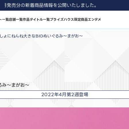
1 8月発売分の新着商品情報を公開いたしました。
ト一覧
店舗一覧
作品タイトル一覧
プライズハウス限定商品
エンタメ
しょにねんね大きなBIGぬいぐるみ～まがお～
るみ～まがお～
2022年4月第2週登場