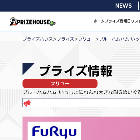
コ
2026/08/0
NEWS
ン
テ
ホーム
プライズ
登場日リス
ン
プ
ツ
ラ
>
>
>
プライズハウス
プライズ
フリュー
ブルーハムハム いっ
へ
イ
ス
ズ
キ
ハ
プライズ情報
ッ
ウ
プ
ス
フリュー
ブルーハムハム いっしょにねんね大きなBIGぬいぐ