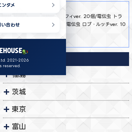
エンタメ
商品詳細
・ 電伝虫 モンキー・D・ルフィver. 20個/電伝虫 トラ
ファルガー・ローver. 22個/電伝虫 ロブ・ルッチver. 10
問い合わせ
個
・ 約13cm
導入店舗
Ltd. 2021-2026
ts reserved.
福島
茨城
東京
富山