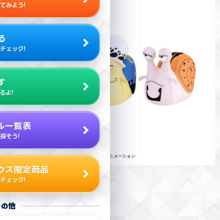
てみよう!
る
チェック!
す
るよ!
ル一覧表
探そう!
ウス限定商品
チェック!
その他