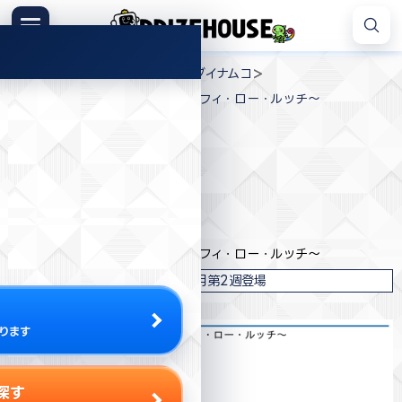
コ
ン
メニュー
プ
テ
>
>
>
プライズハウス
プライズ
バンダイナムコ
ラ
ン
ワンピース 電伝虫ぬいぐるみ～ルフィ・ロー・ルッチ～
イ
ツ
ズ
へ
ハ
ス
ウ
キ
プライズ情報
ス
ッ
プ
バンダイナムコ
ワンピース 電伝虫ぬいぐるみ～ルフィ・ロー・ルッチ～
2024年4月第2週登場
ります
探す