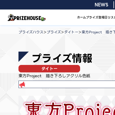
コ
2026/08/01 8月
NEWS
ン
テ
ホーム
プライズ
登場日リス
ン
プ
ツ
ラ
>
>
>
プライズハウス
プライズ
タイトー
東方Project 描
へ
イ
ス
ズ
キ
ハ
プライズ情報
ッ
ウ
プ
ス
タイトー
東方Project 描き下ろしアクリル色紙