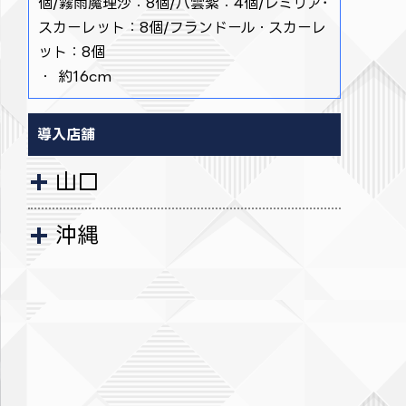
個/霧雨魔理沙：8個/八雲紫：4個/レミリア･
スカーレット：8個/フランドール・スカーレ
ット：8個
・ 約16cm
導入店舗
山口
沖縄