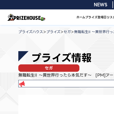
コ
NEWS
2
ン
テ
ホーム
プライズ
登場日リス
ン
プ
ツ
ラ
>
>
>
プライズハウス
プライズ
セガ
無職転生II ～異世界行
へ
イ
ス
ズ
キ
ハ
プライズ情報
ッ
ウ
プ
ス
セガ
無職転生II ～異世界行ったら本気だす～ [PM]ア