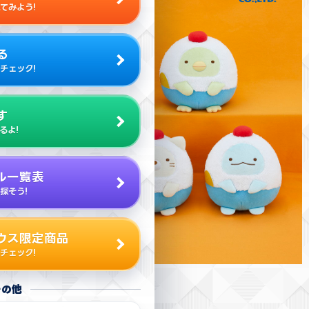
てみよう!
る
チェック!
す
るよ!
ル一覧表
探そう!
ウス限定商品
チェック!
その他