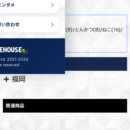
エンタメ
商品詳細
問い合わせ
・ しろくま(12)/ぺんぎん？(8)/とんかつ(8)/ねこ(16)/
とかげ(16)
・ 約16cm
Ltd. 2021-2026
導入店舗
ts reserved.
福岡
関連商品