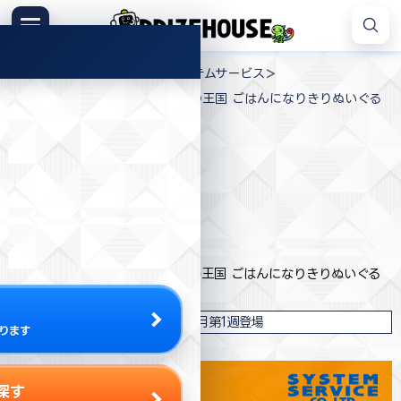
コ
ン
メニュー
プ
テ
>
>
>
プライズハウス
プライズ
システムサービス
ラ
ン
すみっコぐらし ようこそ!たべもの王国 ごはんになりきりぬいぐる
イ
ツ
み
ズ
へ
ハ
ス
ウ
キ
ス
プライズ情報
ッ
プ
システムサービス
すみっコぐらし ようこそ!たべもの王国 ごはんになりきりぬいぐる
み
2024年4月第1週登場
ります
探す