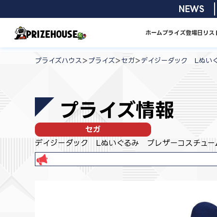
コ
2026/08/0
NEWS
ン
テ
ホーム
プライズ
登場日リス
ン
プ
ツ
ラ
>
>
>
プライズハウス
プライズ
セガ
デイジーダック Lぬい
へ
イ
ス
ズ
キ
ハ
プライズ情報
ッ
ウ
プ
ス
セガ
デイジーダック Lぬいぐるみ ブレザーコスチュー