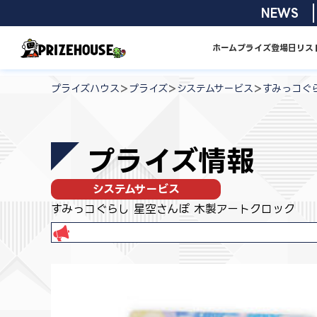
コ
2026/08/01
NEWS
ン
テ
ホーム
プライズ
登場日リス
ン
プ
ツ
ラ
>
>
>
プライズハウス
プライズ
システムサービス
すみっコぐ
へ
イ
ス
ズ
キ
ハ
プライズ情報
ッ
ウ
プ
ス
システムサービス
すみっコぐらし 星空さんぽ 木製アートクロック