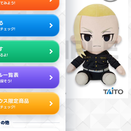
てみよう!
る
チェック!
す
るよ!
ル一覧表
探そう!
ウス限定商品
チェック!
その他