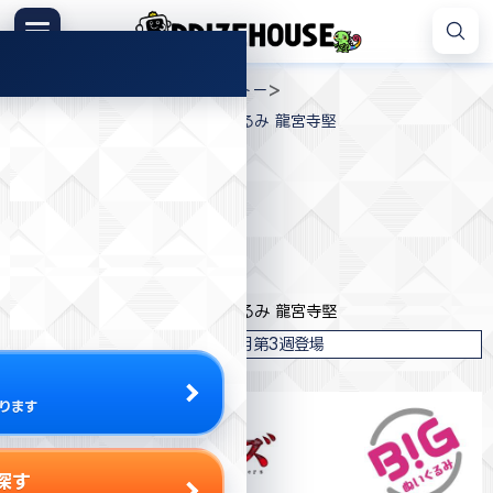
コ
ン
メニュー
プ
テ
>
>
>
プライズハウス
プライズ
タイトー
ラ
ン
東京リベンジャーズ BIGぬいぐるみ 龍宮寺堅
イ
ツ
ズ
へ
ハ
ス
ウ
キ
プライズ情報
ス
ッ
プ
タイトー
東京リベンジャーズ BIGぬいぐるみ 龍宮寺堅
2022年3月第3週登場
ります
探す