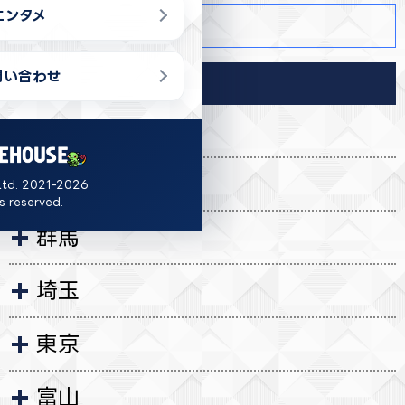
エンタメ
商品詳細
問い合わせ
導入店舗
福島
茨城
Ltd. 2021-2026
ts reserved.
群馬
埼玉
東京
富山