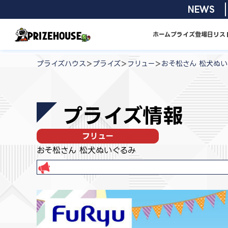
コ
2026/08/01
NEWS
ン
テ
ホーム
プライズ
登場日リス
ン
プ
ツ
ラ
>
>
>
プライズハウス
プライズ
フリュー
おそ松さん 松犬ぬ
へ
イ
ス
ズ
キ
ハ
プライズ情報
ッ
ウ
プ
ス
フリュー
おそ松さん 松犬ぬいぐるみ