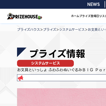
コ
2026/08/01
NEWS
ン
テ
ホーム
プライズ
登場日リス
ン
プ
ツ
ラ
>
>
>
プライズハウス
プライズ
システムサービス
お文具とい
へ
イ
ス
ズ
キ
ハ
プライズ情報
ッ
ウ
プ
ス
システムサービス
お文具といっしょ ふわふわぬいぐるみＢＩＧ Ｐａ