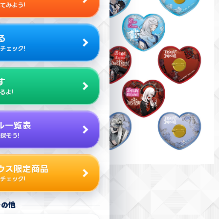
てみよう!
る
チェック!
す
るよ!
ル一覧表
探そう!
ウス限定商品
チェック!
その他