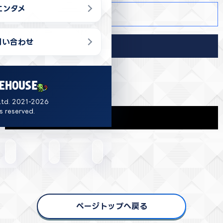
エンタメ
商品詳細
問い合わせ
導入店舗
岡山
Ltd. 2021-2026
ts reserved.
関連商品
ページトップへ戻る