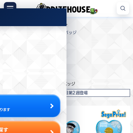
コ
ン
メニュー
プ
テ
>
>
>
プライズハウス
プライズ
セガ
ラ
ン
ヴィジュアルプリズン ふわふわバッジ
イ
ツ
ズ
へ
ハ
ス
ウ
キ
プライズ情報
ス
ッ
プ
セガ
ヴィジュアルプリズン ふわふわバッジ
2022年3月第2週登場
ります
探す