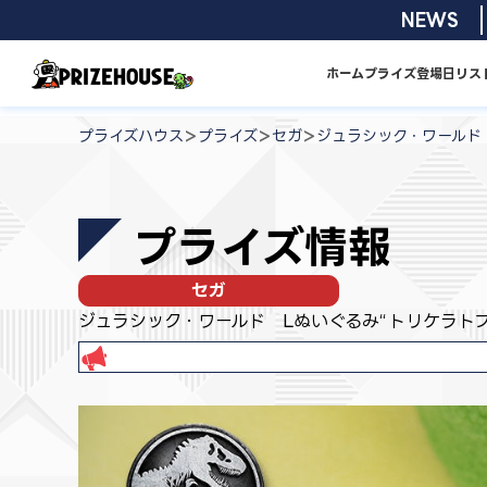
コ
2026/08/0
NEWS
ン
テ
ホーム
プライズ
登場日リス
ン
プ
ツ
ラ
>
>
>
プライズハウス
プライズ
セガ
ジュラシック・ワールド
へ
イ
ス
ズ
キ
ハ
プライズ情報
ッ
ウ
プ
ス
セガ
ジュラシック・ワールド Lぬいぐるみ“トリケラトプ