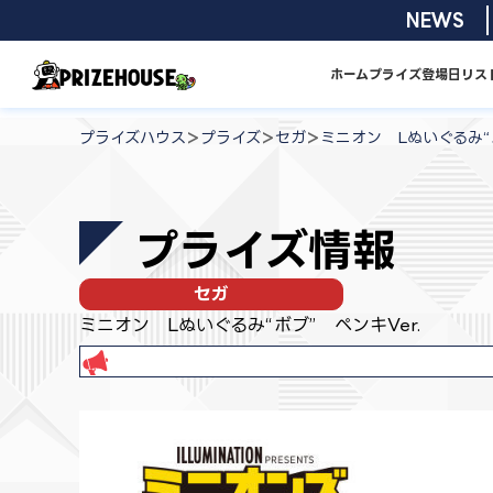
コ
2026/08/01
NEWS
ン
テ
ホーム
プライズ
登場日リス
ン
プ
ツ
ラ
>
>
>
プライズハウス
プライズ
セガ
ミニオン Lぬいぐるみ“ボ
へ
イ
ス
ズ
キ
ハ
プライズ情報
ッ
ウ
プ
ス
セガ
ミニオン Lぬいぐるみ“ボブ” ペンキVer.